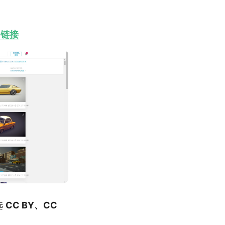
b 链接
选
CC BY、CC