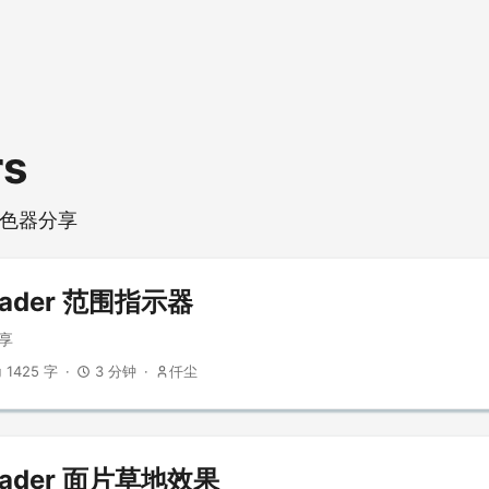
rs
的着色器分享
Shader 范围指示器
分享
1425 字
3 分钟
仟尘
Shader 面片草地效果